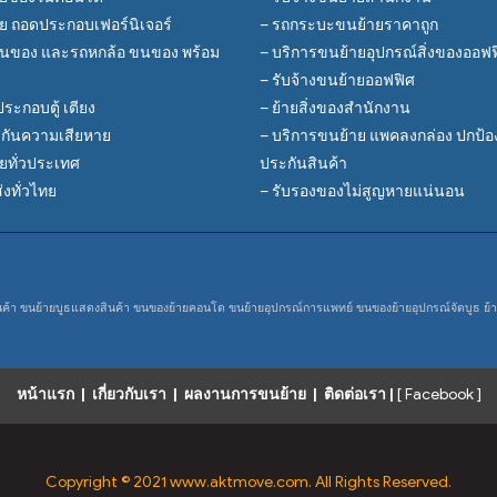
าย ถอดประกอบเฟอร์นิเจอร์
– รถกระบะขนย้ายราคาถูก
นของ และรถหกล้อ ขนของ พร้อม
– บริการขนย้ายอุปกรณ์สิ่งของออฟ
– รับจ้างขนย้ายออฟฟิศ
ระกอบตู้ เตียง
– ย้ายสิ่งของสำนักงาน
ะกันความเสียหาย
– บริการขนย้าย แพคลงกล่อง ปกป้องอ
ายทั่วประเทศ
ประกันสินค้า
งทั่วไทย
– รับรองของไม่สูญหายแน่นอน
ค้า
ขนย้ายบูธแสดงสินค้า
ขนของย้ายคอนโด
ขนย้ายอุปกรณ์การแพทย์
ขนของย้ายอุปกรณ์จัดบูธ
ย้
หน้าแรก
|
เกี่ยวกับเรา
|
ผลงานการขนย้าย
|
ติดต่อเรา
|
[ Facebook ]
Copyright © 2021 www.aktmove.com. All Rights Reserved.