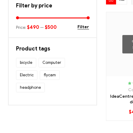
Filter by price
$490
$500
Filter
Price:
—
Product tags
bicycle
Computer
Electric
flycam
headphone
Ra
C
o
IdeaCentre
d
$