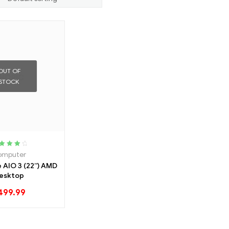
OUT OF
STOCK
ted
4.20
omputer
ut of 5
 AIO 3 (22”) AMD
esktop
499.99