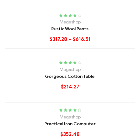
Rated
4.00
Megashop
out of 5
Rustic Wool Pants
$
317.28
–
$
616.51
OUT OF STOCK
Rated
3.80
Megashop
out of 5
Gorgeous Cotton Table
$
214.27
Rated
4.60
Megashop
out of 5
Practical Iron Computer
$
352.48