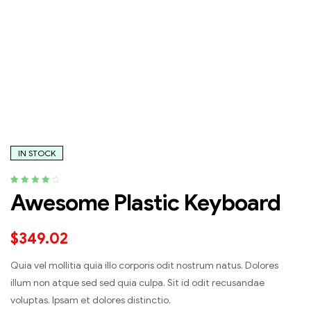
IN STOCK
Rated
5
4.20
Awesome Plastic Keyboard
out of 5
based on
customer
$
349.02
ratings
Quia vel mollitia quia illo corporis odit nostrum natus. Dolores
illum non atque sed sed quia culpa. Sit id odit recusandae
voluptas. Ipsam et dolores distinctio.