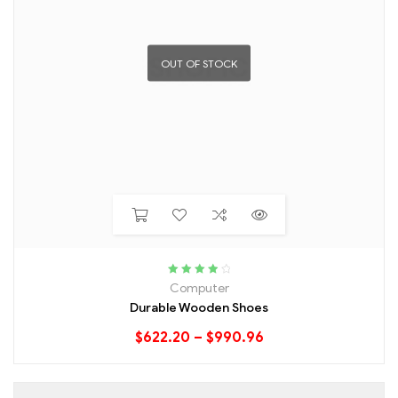
OUT OF STOCK
Rated
4.00
Computer
out of 5
Durable Wooden Shoes
$
622.20
–
$
990.96