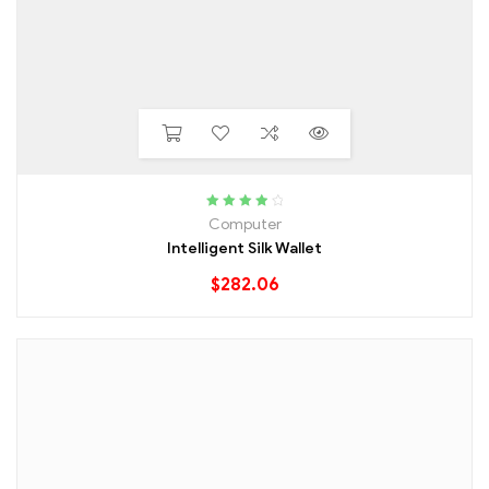
Rated
4.00
Computer
out of 5
Intelligent Silk Wallet
$
282.06