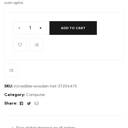
cum optio.
-
+
ADD TO CART
SKU:
incredible-wooden-hat-37206475
Category:
Computer
Facebook
Twitter
Email
Share:
Free global shipping on all orders