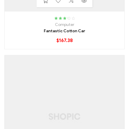
Rated
Computer
3.40
out
Fantastic Cotton Car
of 5
$
167.38