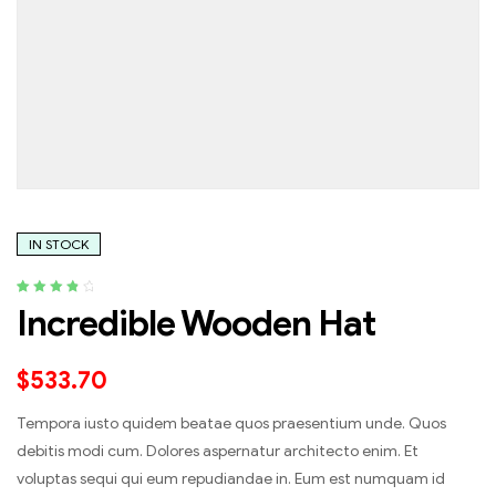
IN STOCK
Rated
5
4.00
Incredible Wooden Hat
out of 5
based on
customer
$
533.70
ratings
Tempora iusto quidem beatae quos praesentium unde. Quos
debitis modi cum. Dolores aspernatur architecto enim. Et
voluptas sequi qui eum repudiandae in. Eum est numquam id