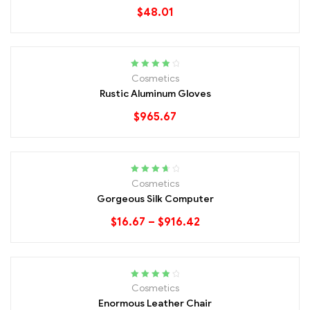
$
48.01
Rated
4.00
Cosmetics
out of 5
Rustic Aluminum Gloves
$
965.67
Rated
3.80
Cosmetics
out of 5
Gorgeous Silk Computer
$
16.67
–
$
916.42
OUT OF STOCK
Rated
4.00
Cosmetics
out of 5
Enormous Leather Chair