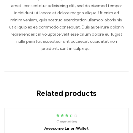
amet, consectetur adipisicing elit, sed do eiusmod tempor
incididunt ut labore et dolore magna aliqua. Ut enim ad
minim veniam, quis nostrud exercitation ullamco laboris nisi
ut aliquip ex ea commodo consequat. Duis aute irure dolor in
reprehenderit in voluptate velit esse cillum dolore eu fugiat
nulla pariatur. Excepteur sint occaecat cupidatat non
proident, sunt in culpa qui.
Related products
Rated
Cosmetics
3.60
out
Awesome Linen Wallet
of 5