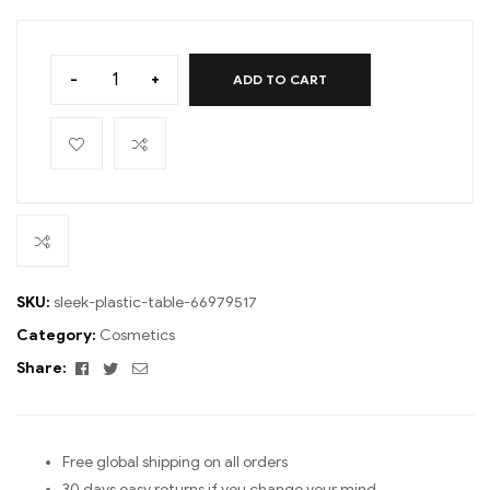
-
+
ADD TO CART
SKU:
sleek-plastic-table-66979517
Category:
Cosmetics
Facebook
Twitter
Email
Share:
Free global shipping on all orders
30 days easy returns if you change your mind