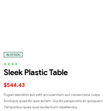
IN STOCK
Rated
5
4.00
Sleek Plastic Table
out of 5
based on
customer
$
544.43
ratings
Fugiat blanditiis aut velit accusantium aut consectetur culpa.
Similique quae illo quia autem. Qui illo perspiciatis et quisquam.
Temporibus quae quia laudantium repellendus.