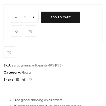
-
+
ADD TO CART
SKU:
aerodynamic-silk-pants-59619864
Category:
Flower
Facebook
Twitter
Email
Share:
Free global shipping on all orders
30 days easy returns if you change your mind