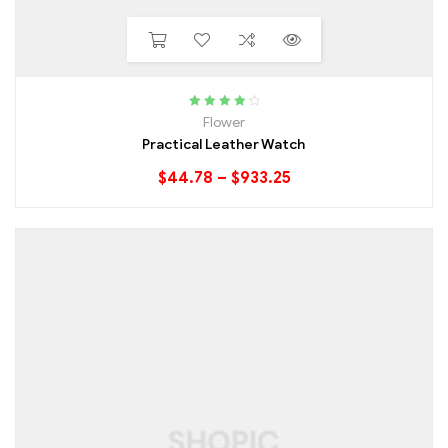
Rated
4.40
Flower
out of 5
Practical Leather Watch
$
44.78
–
$
933.25