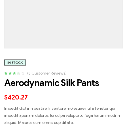
IN STOCK
(
5
Customer Reviews)
Rated
5
Aerodynamic Silk Pants
3.60
out
of 5
based on
$
420.27
custome
r ratings
Impedit dicta in beatae. Inventore molestiae nulla tenetur qui
impedit aperiam dolores. Ex culpa voluptate fuga harum modi in
aliquid. Maiores cum omnis cupiditate.