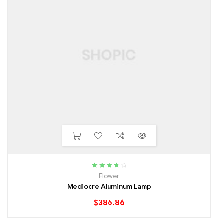
Rated
3.80
Flower
out of 5
Mediocre Aluminum Lamp
$
386.86