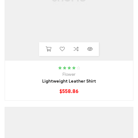
Rated
4.00
Flower
out of 5
Lightweight Leather Shirt
$
558.86