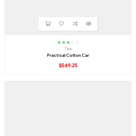
Rated
Tea
3.20
out
Practical Cotton Car
of 5
$
549.25