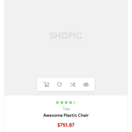
Rated
4.60
Tea
out of 5
Awesome Plastic Chair
$
751.87