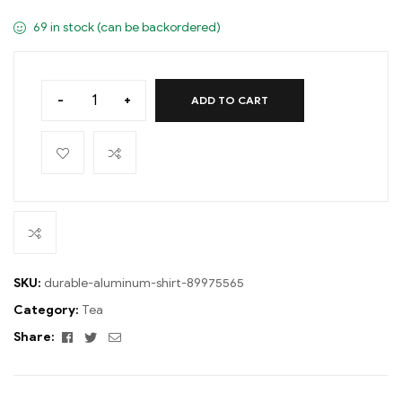
69 in stock (can be backordered)
-
+
ADD TO CART
SKU:
durable-aluminum-shirt-89975565
Category:
Tea
Facebook
Twitter
Email
Share: