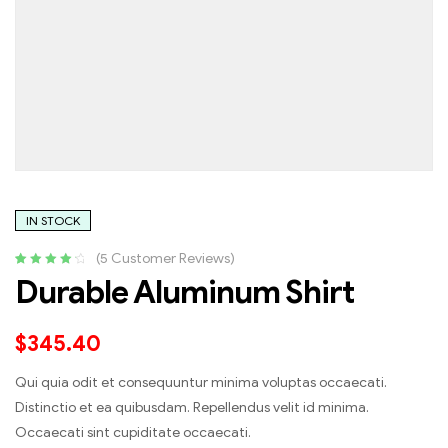
IN STOCK
(
5
Customer Reviews)
Rated
5
4.40
Durable Aluminum Shirt
out of 5
based on
customer
$
345.40
ratings
Qui quia odit et consequuntur minima voluptas occaecati.
Distinctio et ea quibusdam. Repellendus velit id minima.
Occaecati sint cupiditate occaecati.