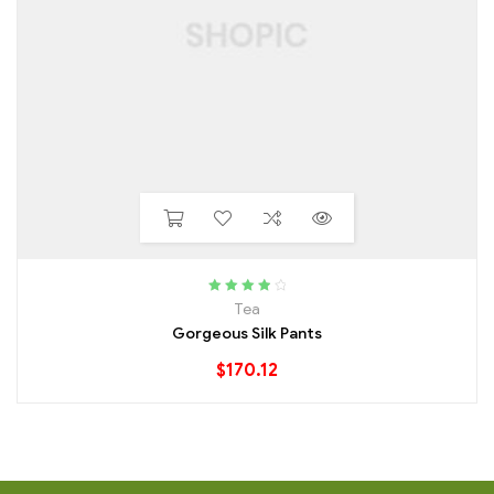
Rated
4.00
Tea
out of 5
Gorgeous Silk Pants
$
170.12