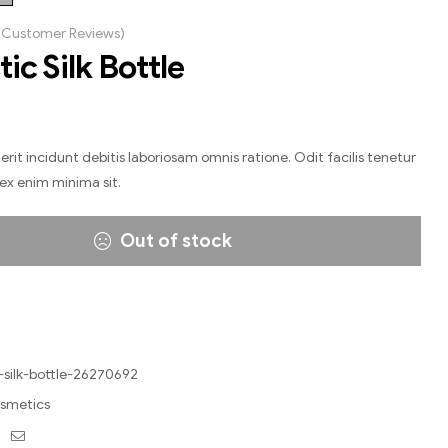
Customer Reviews)
ic Silk Bottle
it incidunt debitis laboriosam omnis ratione. Odit facilis tenetur
 ex enim minima sit.
Out of stock
-silk-bottle-26270692
smetics
ebook
Twitter
Email