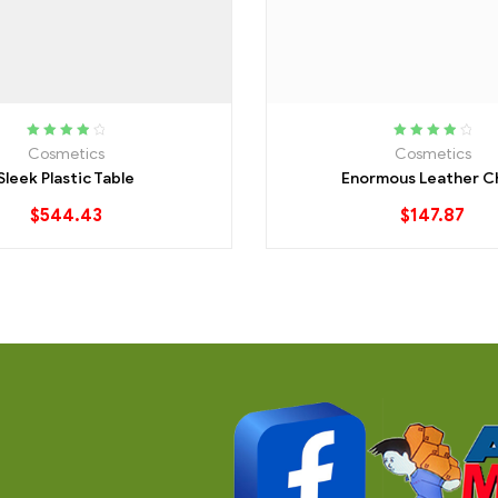
Rated
4.00
Rated
4.00
Cosmetics
Cosmetics
out of 5
out of 5
Sleek Plastic Table
Enormous Leather C
$
544.43
$
147.87