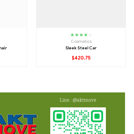
Rated
4.40
Cosmetics
out of 5
hair
Sleek Steel Car
$
420.75
Line : @aktmove