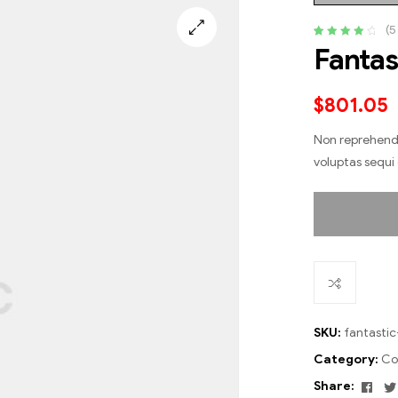
(
5
Rated
5
4.20
Fantast
🔍
out of 5
based on
customer
$
801.05
ratings
Non reprehender
voluptas sequi
SKU:
fantastic
Category:
Co
Fac
Share: