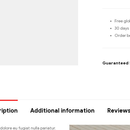
Free glo
30 days 
Order b
Guaranteed 
iption
Additional information
Reviews
 dolore eu fugiat nulla pariatur.