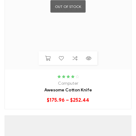
OUT OF STOCK
Rated
4.20
Computer
out of 5
Awesome Cotton Knife
$
175.96
–
$
252.44