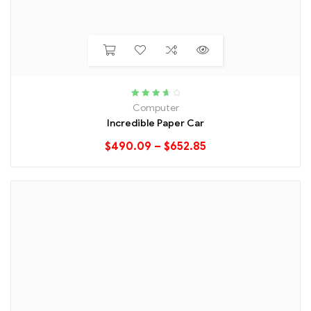
Rated
3.80
Computer
out of 5
Incredible Paper Car
$
490.09
–
$
652.85