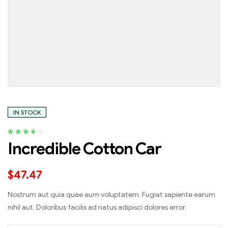
IN STOCK
Rated
5
3.80
Incredible Cotton Car
out of 5
based on
customer
$
47.47
ratings
Nostrum aut quia quae eum voluptatem. Fugiat sapiente earum
nihil aut. Doloribus facilis ad natus adipisci dolores error.