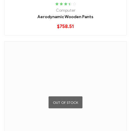
Rated
Computer
3.60
out
Aerodynamic Wooden Pants
of 5
$
758.51
OUT OF STOCK