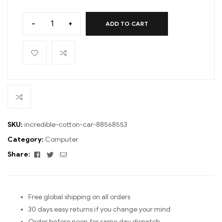
-
+
ADD TO CART
SKU:
incredible-cotton-car-88568553
Category:
Computer
Facebook
Twitter
Email
Share:
Free global shipping on all orders
30 days easy returns if you change your mind
Order before noon for same day dispatch