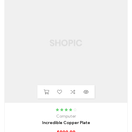
Rated
4.00
Computer
out of 5
Incredible Copper Plate