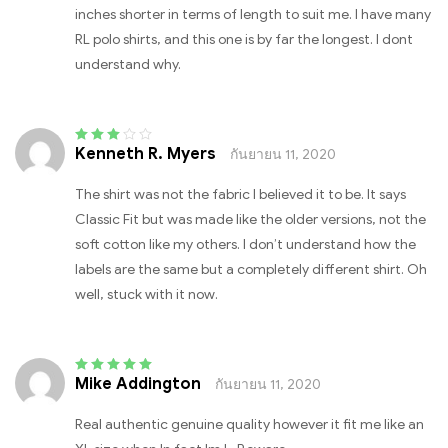
inches shorter in terms of length to suit me. I have many
RL polo shirts, and this one is by far the longest. I dont
understand why.
Kenneth R. Myers
กันยายน 11, 2020
Rated
3
out of 5
The shirt was not the fabric I believed it to be. It says
Classic Fit but was made like the older versions, not the
soft cotton like my others. I don’t understand how the
labels are the same but a completely different shirt. Oh
well, stuck with it now.
Mike Addington
กันยายน 11, 2020
Rated
5
out of 5
Real authentic genuine quality however it fit me like an