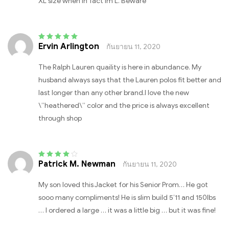
XL size when In fact Im L. Beware
Ervin Arlington
กันยายน 11, 2020
Rated
5
out of 5
The Ralph Lauren quaility is here in abundance. My
husband always says that the Lauren polos fit better and
last longer than any other brand.I love the new
\”heathered\” color and the price is always excellent
through shop
Patrick M. Newman
กันยายน 11, 2020
Rated
4
out
of 5
My son loved this Jacket for his Senior Prom… He got
sooo many compliments! He is slim build 5’11 and 150lbs
… I ordered a large … it was a little big … but it was fine!