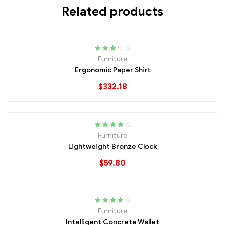
Related products
Rated
Furniture
3.40
out
Ergonomic Paper Shirt
of 5
$
332.18
Rated
4.20
Furniture
out of 5
Lightweight Bronze Clock
$
59.80
Rated
4.20
Furniture
out of 5
Intelligent Concrete Wallet