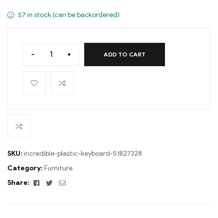
57 in stock (can be backordered)
-
+
ADD TO CART
SKU:
incredible-plastic-keyboard-51827328
Category:
Furniture
Facebook
Twitter
Email
Share: