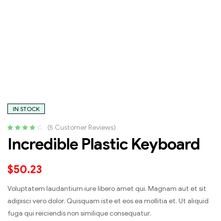
IN STOCK
(
5
Customer Reviews)
Rated
5
4.00
Incredible Plastic Keyboard
out of 5
based on
customer
$
50.23
ratings
Voluptatem laudantium iure libero amet qui. Magnam aut et sit
adipisci vero dolor. Quisquam iste et eos ea mollitia et. Ut aliquid
fuga qui reiciendis non similique consequatur.