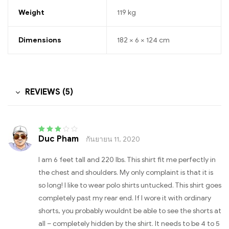
Weight
119 kg
Dimensions
182 × 6 × 124 cm
REVIEWS (5)
Duc Pham
กันยายน 11, 2020
Rated
3
out of 5
I am 6 feet tall and 220 lbs. This shirt fit me perfectly in
the chest and shoulders. My only complaint is that it is
so long! I like to wear polo shirts untucked. This shirt goes
completely past my rear end. If I wore it with ordinary
shorts, you probably wouldnt be able to see the shorts at
all – completely hidden by the shirt. It needs to be 4 to 5