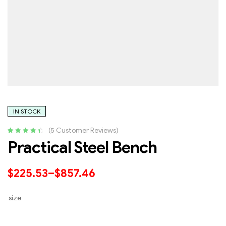
IN STOCK
(
5
Customer Reviews)
Rated
5
4.60
Practical Steel Bench
out of 5
based on
customer
$
225.53
–
$
857.46
ratings
size