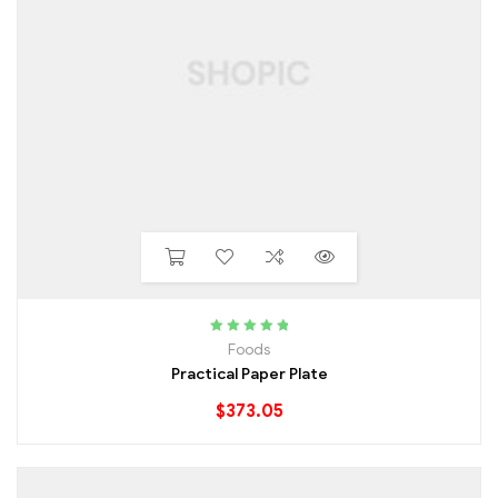
Rated
5.00
out
Foods
of 5
Practical Paper Plate
$
373.05