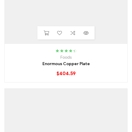
Rated
4.60
Foods
out of 5
Enormous Copper Plate
$
404.59